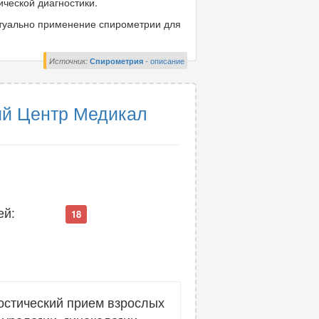
ческой диагностики.
туально применение спирометрии для
Источник:
Спирометрия
- описание
й Центр Медикал
ей:
18
остический прием взрослых