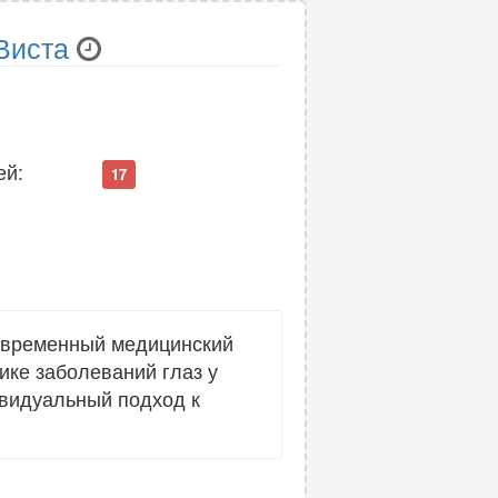
Виста
ей:
17
овременный медицинский
ике заболеваний глаз у
ивидуальный подход к