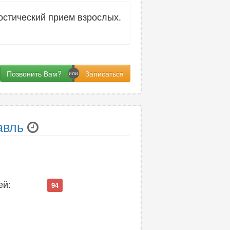
стический прием взрослых.
Позвонить Вам?
авль
ей:
94