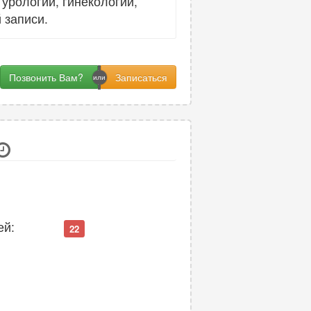
урологии, гинекологии,
 записи.
Позвонить Вам?
ей:
22