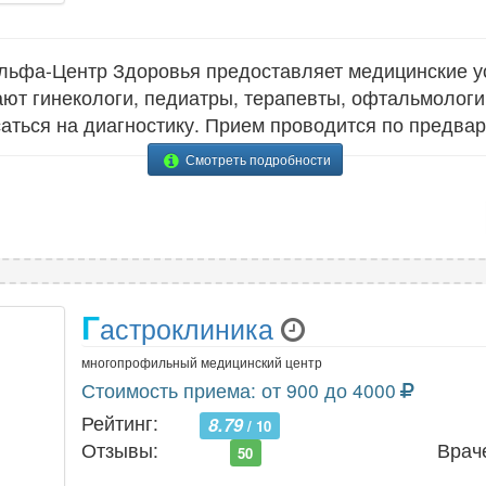
ьфа-Центр Здоровья предоставляет медицинские у
ают гинекологи, педиатры, терапевты, офтальмологи
саться на диагностику. Прием проводится по предвар
Смотреть подробности
Г
астроклиника
многопрофильный медицинский центр
Стоимость приема: от 900 до 4000
Рейтинг:
8.79
/ 10
Отзывы:
Врач
50