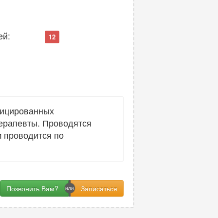
ей:
12
фицированных
терапевты. Проводятся
м проводится по
Позвонить Вам?