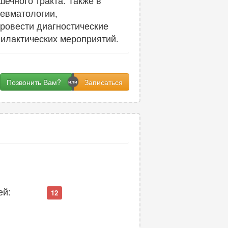
ечного тракта. Также в
ревматологии,
провести диагностические
илактических мероприятий.
Позвонить Вам?
ей:
12