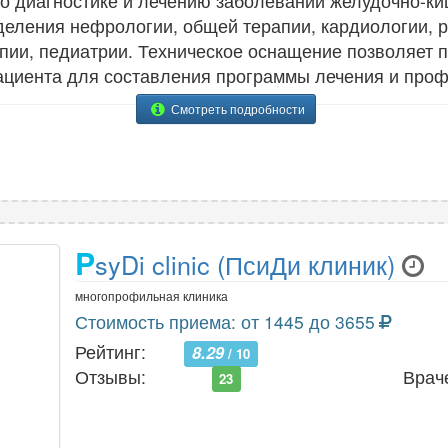
 диагностике и лечению заболеваний желудочно-киш
деления нефрологии, общей терапии, кардиологии, 
пии, педиатрии. Техническое оснащение позволяет 
ациента для составления программы лечения и проф
Смотреть подробности
P
syDi clinic (ПсиДи клиник)
многопрофильная клиника
Стоимость приема: от 1445 до 3655
Рейтинг:
8.29
/ 10
Отзывы:
Врач
23