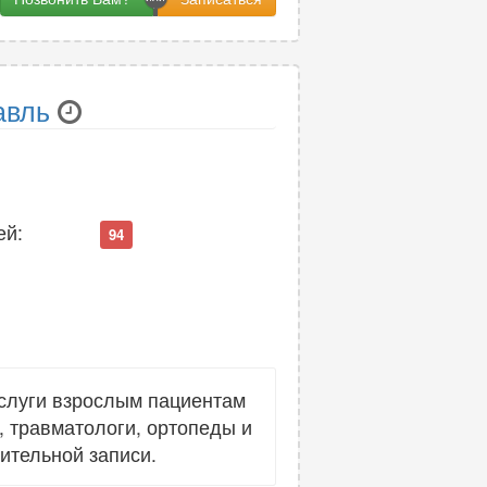
авль
ей:
94
слуги взрослым пациентам
, травматологи, ортопеды и
ительной записи.