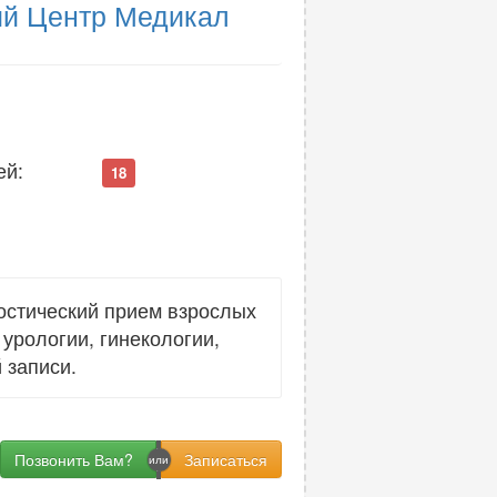
й Центр Медикал
ей:
18
остический прием взрослых
урологии, гинекологии,
 записи.
Позвонить Вам?