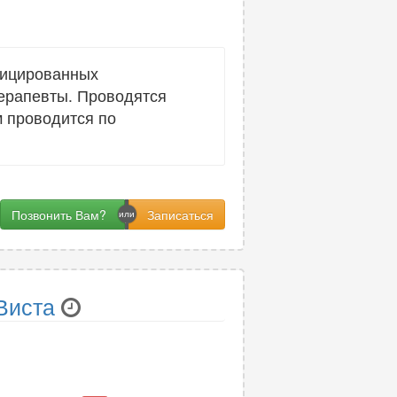
фицированных
терапевты. Проводятся
м проводится по
Позвонить Вам?
Виста