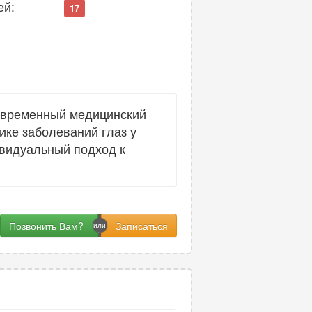
ей:
17
овременный медицинский
ике заболеваний глаз у
ивидуальный подход к
Позвонить Вам?