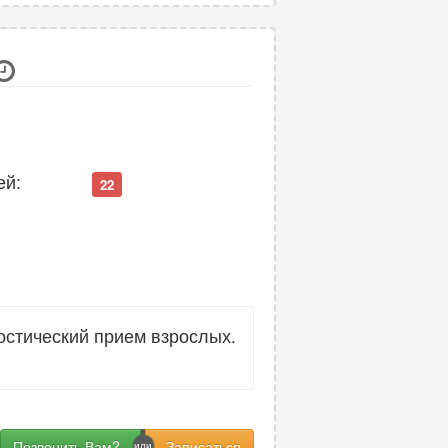
ей:
22
стический прием взрослых.
Позвонить Вам?