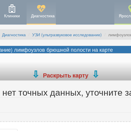
Клиники
Диагностика
Яросл
Диагностика
УЗИ (ультразвуковое исследование)
лимфоузлов
ание) лимфоузлов брюшной полости на карте
Раскрыть карту
нет точных данных, уточните з