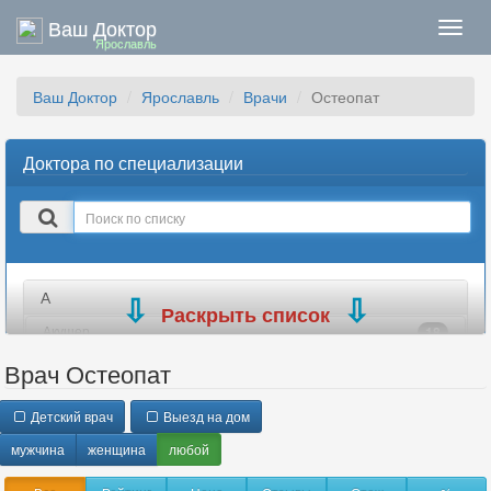
Ваш Доктор
Нави
Ярославль
Ваш Доктор
Ярославль
Врачи
Остеопат
Доктора по специализации
Поиск
в
списке
А
Раскрыть список
Акушер
18
Акушер-гинеколог
11
Врач Остеопат
Аллерголог
7
Детский врач
Выезд на дом
Ангиохирург
7
мужчина
Андролог
женщина
любой
7
Анестезиолог
11