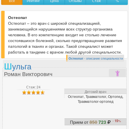
Все
Рейтинг
Цена
Отзывы
Стаж
%
Анестезиолог-реаниматолог
11
Аритмолог
1
Остеопат
Остеопат – это врач с широкой специализацией,
занимающийся нарушениями всех структур организма
В
человека. В его компетенцию входит не столько лечение
состоявшихся болезней, сколько предотвращение развития
Венеролог
14
патологий в тканях и органах. Такой специалист может
Вертебролог
3
работать в тандеме с врачом любой другой специальности.
Врач ЛФК
4
Остеопат
- описание специальности
Ш
ульга
Врач функциональной диагностики
18
Роман Викторович
Г
Стаж: 24
Детский врач
Гастроэнтеролог
18
Остеопат, Травматолог, Ортопед,
Травматолог-ортопед
Гинеколог
36
Гирудотерапевт
1
Гнатолог
2
-
15
%
Прием от
850
723