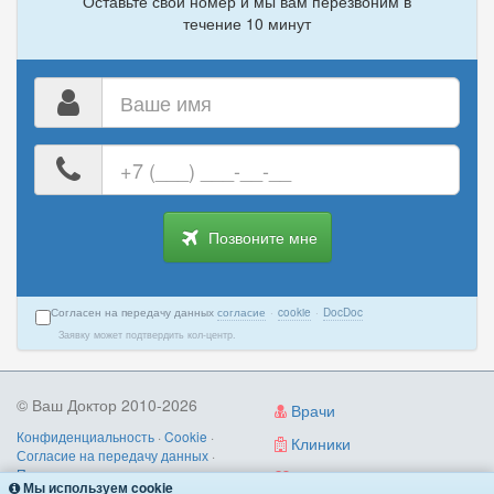
Оставьте свой номер и мы вам перезвоним в
Нейропсихолог
1
течение 10 минут
Нейрохирург
4
Неонатолог
1
Ваше
Нефролог
2
имя
Ваш
номер
О
телефона
Окулист (офтальмолог)
33
Позвоните мне
Онколог
4
Онколог-маммолог
1
Ортопед
24
Согласен на передачу данных
согласие
·
cookie
·
DocDoc
Остеопат
2
Заявку может подтвердить кол-центр.
© Ваш Доктор 2010-2026
Врачи
П
Конфиденциальность
·
Cookie
·
Клиники
Педиатр
12
Согласие на передачу данных
·
Пользовательское соглашение
·
Диагностика
Пластический хирург
7
Мы используем cookie
Правила записи
·
Контакты