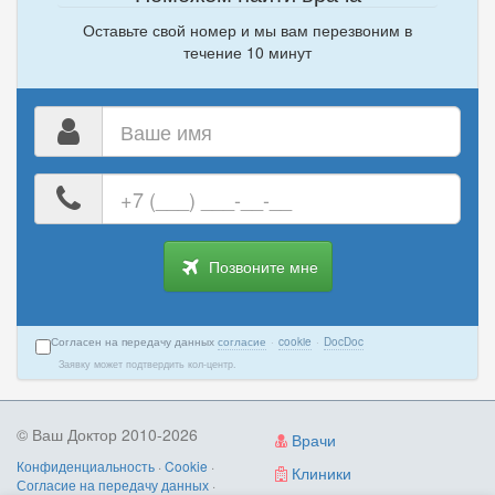
Оставьте свой номер и мы вам перезвоним в
течение 10 минут
Ваше
имя
Ваш
номер
телефона
Позвоните мне
Согласен на передачу данных
согласие
·
cookie
·
DocDoc
Заявку может подтвердить кол-центр.
© Ваш Доктор 2010-2026
Врачи
Конфиденциальность
·
Cookie
·
Клиники
Согласие на передачу данных
·