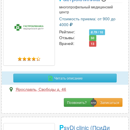
многопрофильный медицинский
центр
Стоимость приема: от 900 до
4000
Рейтинг:
8.79
/ 10
Отзывы:
50
Врачей:
13
Читать описание
Ярославль
,
Свободы д. 46
Позвонить?
P
syDi clinic (ПсиДи