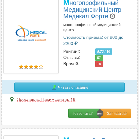
М
ногопрофильный
Медицинский Центр
Медикал Форте
многопрофильный медицинский
центр
Стоимость приема: от 900 до
2200
Рейтинг:
8.72
/ 10
Отзывы:
57
Врачей:
18
Читать описание
Ярославль
,
Нахимсона д. 18
Позвонить?