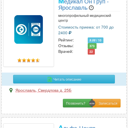
М
едикал Он Груп -
Ярославль
многопрофильный медицинский
центр
Стоимость приема: от 700 до
2400
Рейтинг:
9.08
/ 10
Отзывы:
373
Врачей:
22
Читать описание
Ярославль
,
Свердлова д. 25Б
Позвонить?
А
льфа-Центр