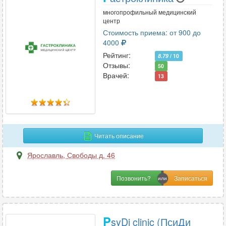
многопрофильный медицинский
центр
Стоимость приема: от 900 до
4000
Рейтинг:
8.79
/ 10
Отзывы:
50
Врачей:
13
Читать описание
Ярославль
,
Свободы д. 46
Позвонить?
P
syDi clinic (ПсиДи