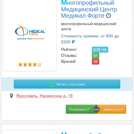
М
ногопрофильный
Медицинский Центр
Медикал Форте
многопрофильный медицинский
центр
Стоимость приема: от 900 до
2200
Рейтинг:
8.72
/ 10
Отзывы:
57
Врачей:
18
Читать описание
Ярославль
,
Нахимсона д. 18
Позвонить?