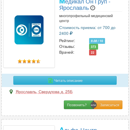
М
едикал Он Груп -
Ярославль
многопрофильный медицинский
центр
Стоимость приема: от 700 до
2400
Рейтинг:
9.08
/ 10
Отзывы:
373
Врачей:
22
Читать описание
Ярославль
,
Свердлова д. 25Б
Позвонить?
А
льфа-Центр