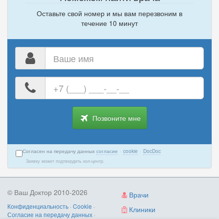
Оставьте свой номер и мы вам перезвоним в
течение 10 минут
Ваше
имя
Ваш
номер
телефона
Позвоните мне
Согласен на передачу данных
согласие
·
cookie
·
DocDoc
Заявку может подтвердить кол-центр.
© Ваш Доктор 2010-2026
Врачи
Конфиденциальность
·
Cookie
·
Клиники
Согласие на передачу данных
·