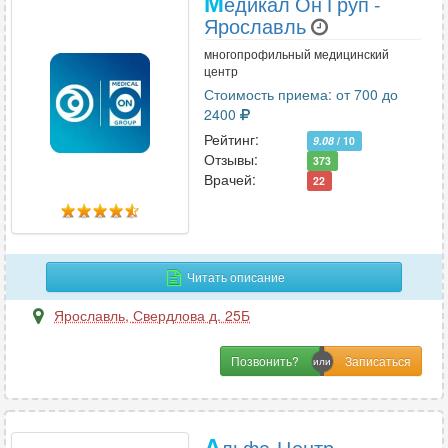
М
едикал Он Груп -
Ярославль
многопрофильный медицинский
центр
Стоимость приема: от 700 до
2400
Рейтинг:
9.08
/ 10
Отзывы:
373
Врачей:
22
Читать описание
Ярославль
,
Свердлова д. 25Б
Позвонить?
А
льфа-Центр