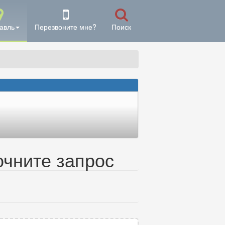
авль
Перезвоните мне?
Поиск
очните запрос