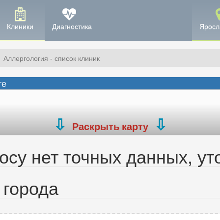
Клиники
Диагностика
Яросл
Аллергология - список клиник
те
Раскрыть карту
су нет точных данных, ут
 города