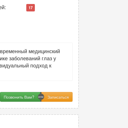
ей:
17
овременный медицинский
ике заболеваний глаз у
ивидуальный подход к
Позвонить Вам?