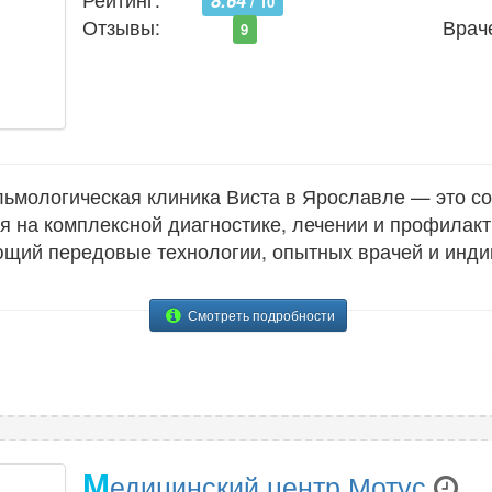
8.64
/ 10
Отзывы:
Врач
9
мологическая клиника Виста в Ярославле — это с
 на комплексной диагностике, лечении и профилакт
ающий передовые технологии, опытных врачей и инд
Смотреть подробности
М
едицинский центр Мотус