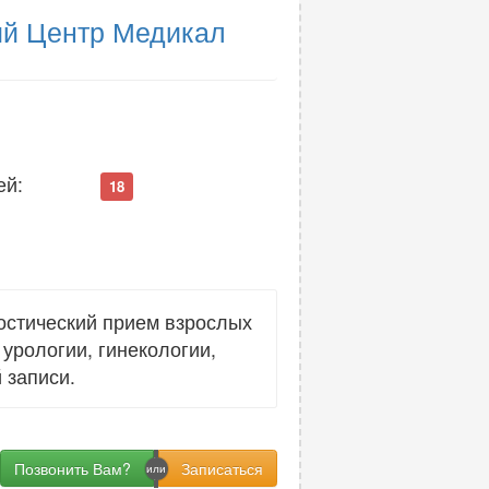
й Центр Медикал
ей:
18
остический прием взрослых
урологии, гинекологии,
 записи.
Позвонить Вам?