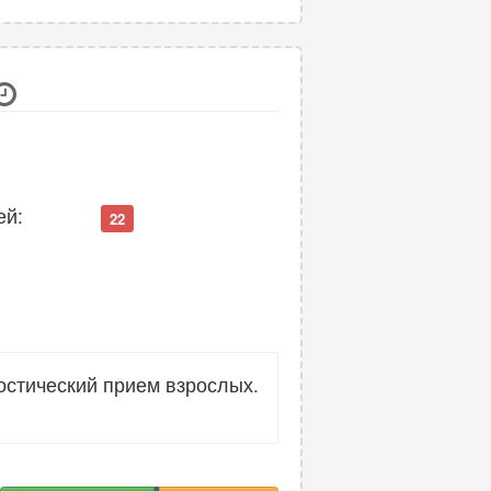
ей:
22
стический прием взрослых.