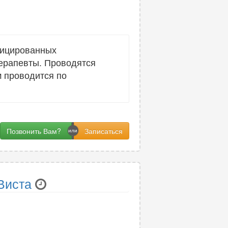
фицированных
терапевты. Проводятся
м проводится по
Позвонить Вам?
Виста