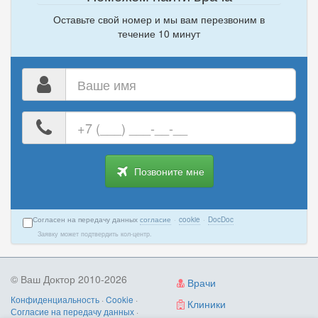
Оставьте свой номер и мы вам перезвоним в
течение 10 минут
Ваше
имя
Ваш
номер
телефона
Позвоните мне
Согласен на передачу данных
согласие
·
cookie
·
DocDoc
Заявку может подтвердить кол-центр.
© Ваш Доктор 2010-2026
Врачи
Конфиденциальность
·
Cookie
·
Клиники
Согласие на передачу данных
·