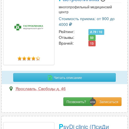
многопрофильный медицинский
центр
Стоимость приема: от 900 до
4000
Рейтинг:
8.79
/ 10
Отзывы:
50
Врачей:
13
Читать описание
Ярославль
,
Свободы д. 46
Позвонить?
P
syDi clinic (ПсиДи