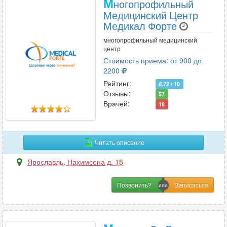
М
ногопрофильный
Медицинский Центр
Медикал Форте
многопрофильный медицинский
центр
Стоимость приема: от 900 до
2200
Рейтинг:
8.72
/ 10
Отзывы:
57
Врачей:
18
Читать описание
Ярославль
,
Нахимсона д. 18
Позвонить?