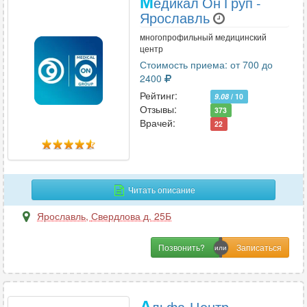
М
едикал Он Груп -
Ярославль
многопрофильный медицинский
центр
Стоимость приема: от 700 до
2400
Рейтинг:
9.08
/ 10
Отзывы:
373
Врачей:
22
Читать описание
Ярославль
,
Свердлова д. 25Б
Позвонить?
А
льфа-Центр