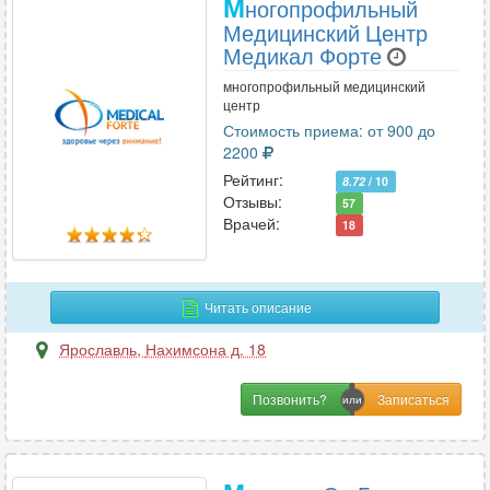
М
ногопрофильный
Медицинский Центр
Медикал Форте
многопрофильный медицинский
центр
Стоимость приема: от 900 до
2200
Рейтинг:
8.72
/ 10
Отзывы:
57
Врачей:
18
Читать описание
Ярославль
,
Нахимсона д. 18
Позвонить?