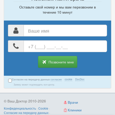
Оставьте свой номер и мы вам перезвоним в
течение 10 минут
Ваше
имя
Ваш
номер
телефона
Позвоните мне
Согласен на передачу данных
согласие
·
cookie
·
DocDoc
Заявку может подтвердить кол-центр.
© Ваш Доктор 2010-2026
Врачи
Конфиденциальность
·
Cookie
·
Клиники
Согласие на передачу данных
·