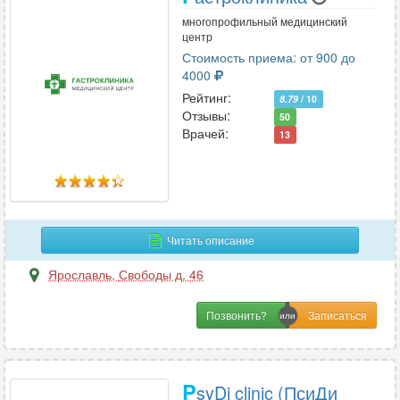
многопрофильный медицинский
центр
Стоимость приема: от 900 до
4000
Рейтинг:
8.79
/ 10
Отзывы:
50
Врачей:
13
Читать описание
Ярославль
,
Свободы д. 46
Позвонить?
P
syDi clinic (ПсиДи