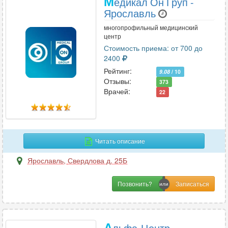
М
едикал Он Груп -
Ярославль
многопрофильный медицинский
центр
Стоимость приема: от 700 до
2400
Рейтинг:
9.08
/ 10
Отзывы:
373
Врачей:
22
Читать описание
Ярославль
,
Свердлова д. 25Б
Позвонить?
А
льфа-Центр