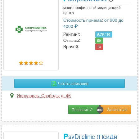
многопрофильный медицинский
центр
Стоимость приема: от 900 до
4000
Рейтинг:
8.79
/ 10
Отзывы:
50
Врачей:
13
Читать описание
Ярославль
,
Свободы д. 46
Позвонить?
P
syDi clinic (ПсиДи