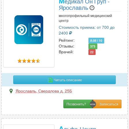
М
едикал Он Груп -
Ярославль
многопрофильный медицинский
центр
Стоимость приема: от 700 до
2400
Рейтинг:
9.08
/ 10
Отзывы:
373
Врачей:
22
Читать описание
Ярославль
,
Свердлова д. 25Б
Позвонить?
А
льфа-Центр