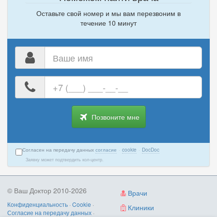
Оставьте свой номер и мы вам перезвоним в
течение 10 минут
Ваше
имя
Ваш
номер
телефона
Позвоните мне
Согласен на передачу данных
согласие
·
cookie
·
DocDoc
Заявку может подтвердить кол-центр.
© Ваш Доктор 2010-2026
Врачи
Конфиденциальность
·
Cookie
·
Клиники
Согласие на передачу данных
·