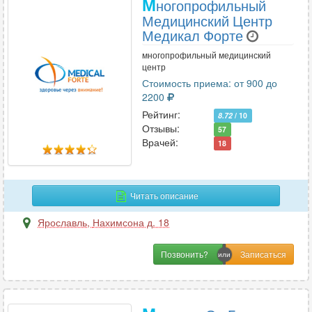
М
ногопрофильный
Медицинский Центр
Медикал Форте
многопрофильный медицинский
центр
Стоимость приема: от 900 до
2200
Рейтинг:
8.72
/ 10
Отзывы:
57
Врачей:
18
Читать описание
Ярославль
,
Нахимсона д. 18
Позвонить?